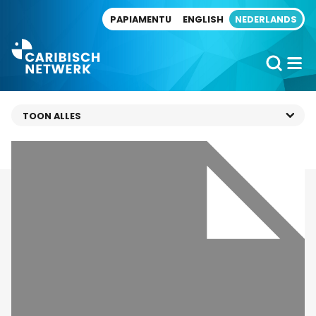
Direct naar artikel
PAPIAMENTU
ENGLISH
NEDERLANDS