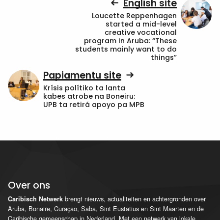
English site
Loucette Reppenhagen
started a mid-level
creative vocational
program in Aruba: “These
students mainly want to do
things”
Papiamentu site
Krísis polítiko ta lanta
kabes atrobe na Boneiru:
UPB ta retirá apoyo pa MPB
Over ons
brengt nieuws, actualiteiten en achtergronden over
Caribisch Netwerk
Aruba, Bonaire, Curaçao, Saba, Sint Eustatius en Sint Maarten en de
Caribische gemeenschap in Nederland. Met een netwerk van lokale