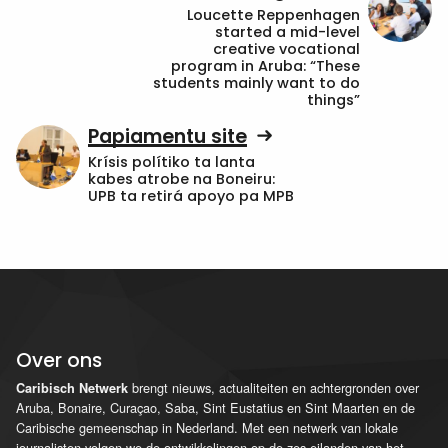
Loucette Reppenhagen
started a mid-level
creative vocational
program in Aruba: “These
students mainly want to do
things”
Papiamentu site
Krísis polítiko ta lanta
kabes atrobe na Boneiru:
UPB ta retirá apoyo pa MPB
Over ons
brengt nieuws, actualiteiten en achtergronden over
Caribisch Netwerk
Aruba, Bonaire, Curaçao, Saba, Sint Eustatius en Sint Maarten en de
Caribische gemeenschap in Nederland. Met een netwerk van lokale
journalisten volgen we de ontwikkelingen op de zes eilanden van het