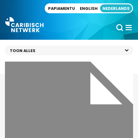
Direct naar artikel
PAPIAMENTU
ENGLISH
NEDERLANDS