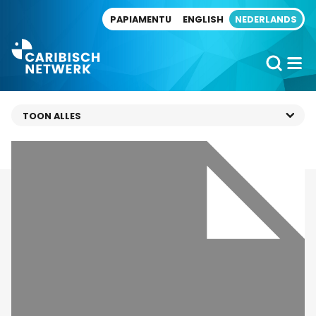
Direct naar artikel
PAPIAMENTU
ENGLISH
NEDERLANDS