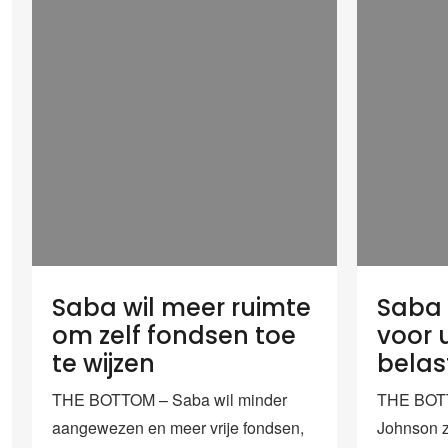
Saba wil meer ruimte
Saba 
om zelf fondsen toe
voor u
te wijzen
belas
THE BOTTOM – Saba wil minder
THE BOTT
aangewezen en meer vrije fondsen,
Johnson za