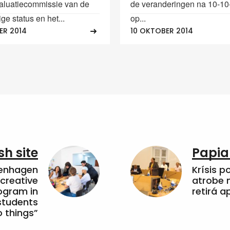
aluatiecommissie van de
de veranderingen na 10-10-‘
ge status en het...
op...
ER 2014
10 OKTOBER 2014
sh site
Papia
penhagen
Krísis p
 creative
atrobe n
ogram in
retirá 
students
 things”