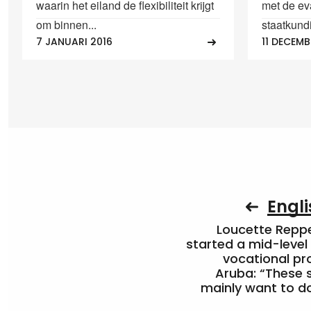
waarin het eiland de flexibiliteit krijgt
met de ev
om binnen...
staatkundi
7 JANUARI 2016
11 DECEMB
Engli
Loucette Rep
started a mid-level
vocational pr
Aruba: “These 
mainly want to do