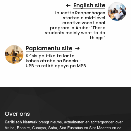
English site
Loucette Reppenhagen
started a mid-level
creative vocational
program in Aruba: “These
students mainly want to do
things”
Papiamentu site
Krísis polítiko ta lanta
kabes atrobe na Boneiru:
UPB ta retirá apoyo pa MPB
Over ons
brengt nieuws, actualiteiten en achtergronden over
Caribisch Netwerk
Aruba, Bonaire, Curaçao, Saba, Sint Eustatius en Sint Maarten en de