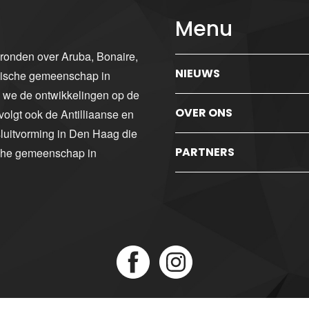
Menu
gronden over Aruba, Bonaire,
NIEUWS
ibische gemeenschap in
n we de ontwikkelingen op de
OVER ONS
volgt ook de Antilliaanse en
luitvorming in Den Haag die
PARTNERS
sche gemeenschap in