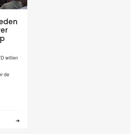
eden
ver
ep
D willen
er de