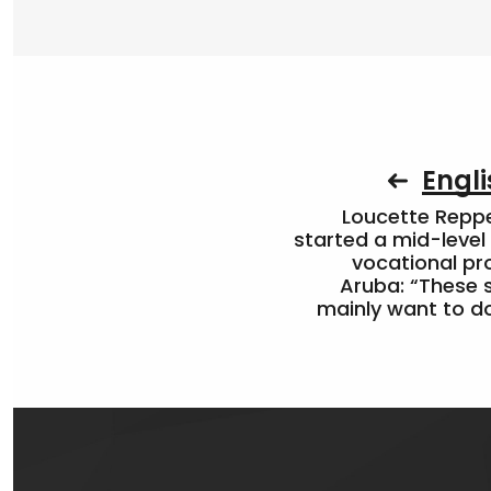
Engli
Loucette Rep
started a mid-level
vocational pr
Aruba: “These 
mainly want to do