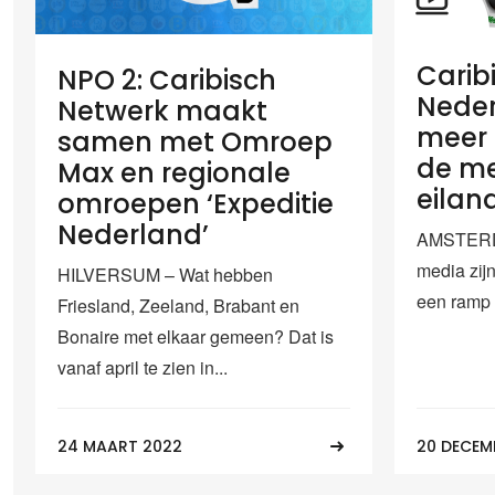
Carib
NPO 2: Caribisch
Neder
Netwerk maakt
meer
samen met Omroep
de me
Max en regionale
eilan
omroepen ‘Expeditie
Nederland’
AMSTERD
media zijn
HILVERSUM – Wat hebben
een ramp i
Friesland, Zeeland, Brabant en
Bonaire met elkaar gemeen? Dat is
vanaf april te zien in...
24 MAART 2022
20 DECEM