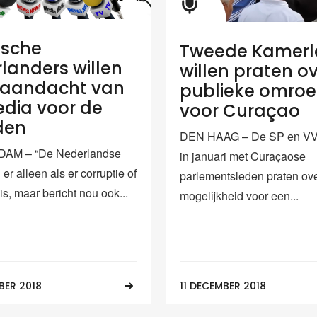
ische
Tweede Kamerl
landers willen
willen praten o
 aandacht van
publieke omro
dia voor de
voor Curaçao
den
DEN HAAG – De SP en VV
AM – “De Nederlandse
in januari met Curaçaose
 er alleen als er corruptie of
parlementsleden praten ov
s, maar bericht nou ook...
mogelijkheid voor een...
BER 2018
11 DECEMBER 2018