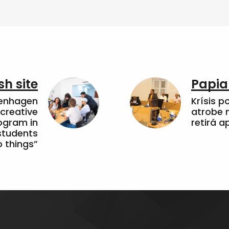
sh site
Papia
penhagen
Krísis p
 creative
atrobe n
ogram in
retirá 
students
 things”