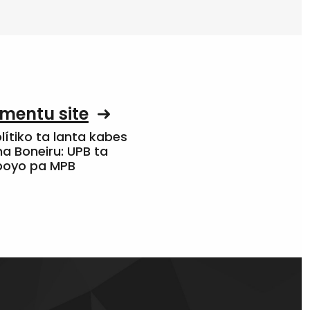
mentu site
olítiko ta lanta kabes
a Boneiru: UPB ta
apoyo pa MPB