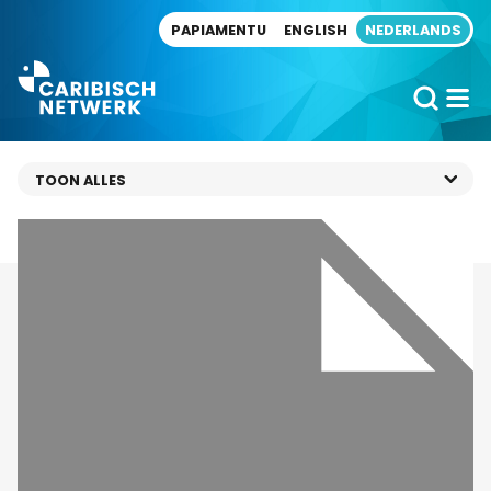
Direct naar artikel
PAPIAMENTU
ENGLISH
NEDERLANDS