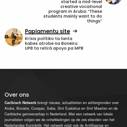
started a mid-level
creative vocational
program in Aruba: “These
students mainly want to do
things”
Papiamentu site
Krísis polítiko ta lanta
kabes atrobe na Boneiru:
UPB ta retirá apoyo pa MPB
Over ons
brengt nieuws, actualiteiten en achtergronden over
Caribisch Netwerk
Aruba, Bonaire, Curaçao, Saba, Sint Eustatius en Sint Maarten en de
Caribische gemeenschap in Nederland. Met een netwerk van lokale
journalisten volgen we de ontwikkelingen op de zes eilanden van het
Nederlandse Koninkrijk. Het netwerk volgt ook de Antilliaanse en