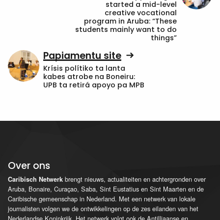
started a mid-level
creative vocational
program in Aruba: “These
students mainly want to do
things”
Papiamentu site
Krísis polítiko ta lanta
kabes atrobe na Boneiru:
UPB ta retirá apoyo pa MPB
Over ons
brengt nieuws, actualiteiten en achtergronden over
Caribisch Netwerk
Aruba, Bonaire, Curaçao, Saba, Sint Eustatius en Sint Maarten en de
Caribische gemeenschap in Nederland. Met een netwerk van lokale
journalisten volgen we de ontwikkelingen op de zes eilanden van het
Nederlandse Koninkrijk. Het netwerk volgt ook de Antilliaanse en