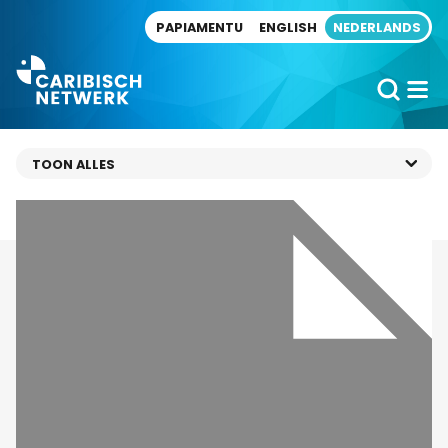
Direct naar artikel
PAPIAMENTU
ENGLISH
NEDERLANDS