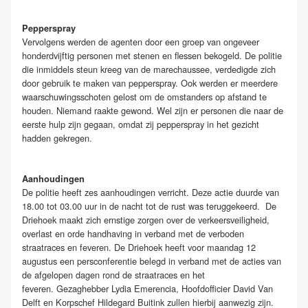
Pepperspray
Vervolgens werden de agenten door een groep van ongeveer
honderdvijftig personen met stenen en flessen bekogeld. De politie
die inmiddels steun kreeg van de marechaussee, verdedigde zich
door gebruik te maken van pepperspray. Ook werden er meerdere
waarschuwingsschoten gelost om de omstanders op afstand te
houden. Niemand raakte gewond. Wel zijn er personen die naar de
eerste hulp zijn gegaan, omdat zij pepperspray in het gezicht
hadden gekregen.
Aanhoudingen
De politie heeft zes aanhoudingen verricht. Deze actie duurde van
18.00 tot 03.00 uur in de nacht tot de rust was teruggekeerd. De
Driehoek maakt zich ernstige zorgen over de verkeersveiligheid,
overlast en orde handhaving in verband met de verboden
straatraces en feveren. De Driehoek heeft voor maandag 12
augustus een persconferentie belegd in verband met de acties van
de afgelopen dagen rond de straatraces en het
feveren. Gezaghebber Lydia Emerencia, Hoofdofficier David Van
Delft en Korpschef Hildegard Buitink zullen hierbij aanwezig zijn.