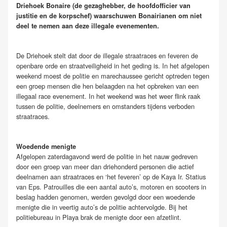
Driehoek Bonaire (de gezaghebber, de hoofdofficier van
justitie en de korpschef) waarschuwen Bonairianen om niet
deel te nemen aan deze illegale evenementen.
De Driehoek stelt dat door de illegale straatraces en feveren de
openbare orde en straatveiligheid in het geding is. In het afgelopen
weekend moest de politie en marechaussee gericht optreden tegen
een groep mensen die hen belaagden na het opbreken van een
illegaal race evenement. In het weekend was het weer flink raak
tussen de politie, deelnemers en omstanders tijdens verboden
straatraces.
Woedende menigte
Afgelopen zaterdagavond werd de politie in het nauw gedreven
door een groep van meer dan driehonderd personen die actief
deelnamen aan straatraces en ‘het feveren’ op de Kaya Ir. Statius
van Eps. Patrouilles die een aantal auto’s, motoren en scooters in
beslag hadden genomen, werden gevolgd door een woedende
menigte die in veertig auto’s de politie achtervolgde. Bij het
politiebureau in Playa brak de menigte door een afzetlint.