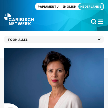
Direct naar artikel
PAPIAMENTU
ENGLISH
NEDERLANDS