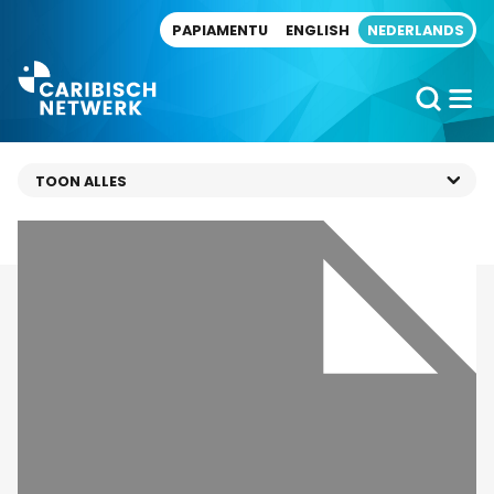
Direct naar artikel
PAPIAMENTU
ENGLISH
NEDERLANDS