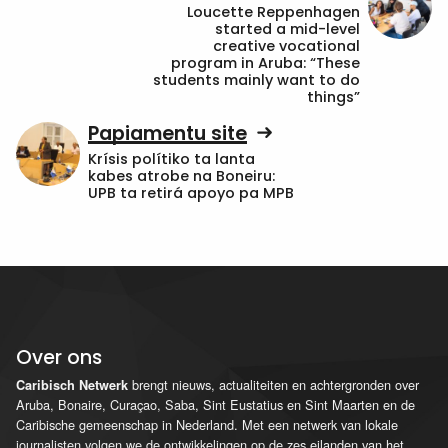
Loucette Reppenhagen
started a mid-level
creative vocational
program in Aruba: “These
students mainly want to do
things”
Papiamentu site
Krísis polítiko ta lanta
kabes atrobe na Boneiru:
UPB ta retirá apoyo pa MPB
Over ons
brengt nieuws, actualiteiten en achtergronden over
Caribisch Netwerk
Aruba, Bonaire, Curaçao, Saba, Sint Eustatius en Sint Maarten en de
Caribische gemeenschap in Nederland. Met een netwerk van lokale
journalisten volgen we de ontwikkelingen op de zes eilanden van het