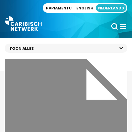
Direct naar artikel
PAPIAMENTU
ENGLISH
NEDERLANDS