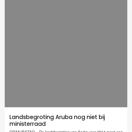
Landsbegroting Aruba nog niet bij
ministerraad
ORANJESTAD – De landsbegroting van Aruba voor 2014 moet nog