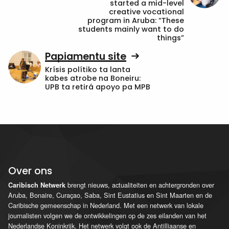
started a mid-level
creative vocational
program in Aruba: “These
students mainly want to do
things”
Papiamentu site
Krísis polítiko ta lanta
kabes atrobe na Boneiru:
UPB ta retirá apoyo pa MPB
Over ons
brengt nieuws, actualiteiten en achtergronden over
Caribisch Netwerk
Aruba, Bonaire, Curaçao, Saba, Sint Eustatius en Sint Maarten en de
Caribische gemeenschap in Nederland. Met een netwerk van lokale
journalisten volgen we de ontwikkelingen op de zes eilanden van het
Nederlandse Koninkrijk. Het netwerk volgt ook de Antilliaanse en