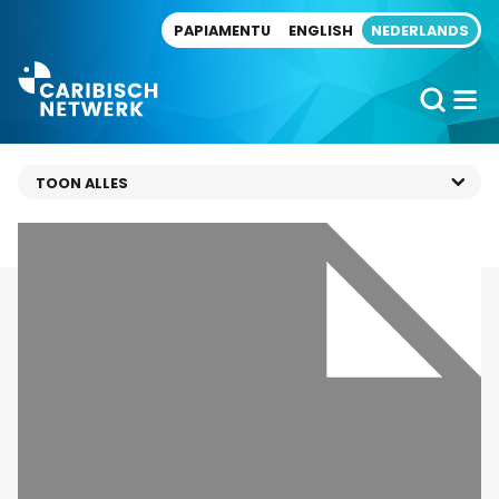
Direct naar artikel
PAPIAMENTU
ENGLISH
NEDERLANDS