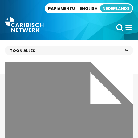
Direct naar artikel
PAPIAMENTU
ENGLISH
NEDERLANDS