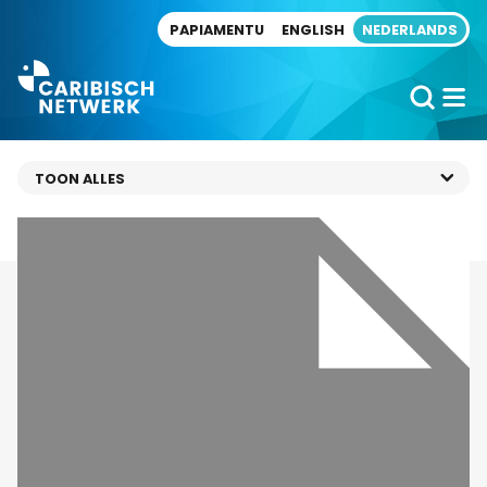
Direct naar artikel
PAPIAMENTU
ENGLISH
NEDERLANDS