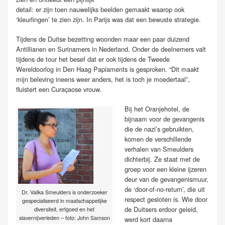
detail: er zijn toen nauwelijks beelden gemaakt waarop ook
‘kleurlingen’ te zien zijn. In Parijs was dat een bewuste strategie.
Tijdens de Duitse bezetting woonden maar een paar duizend
Antillianen en Surinamers in Nederland. Onder de deelnemers valt
tijdens de tour het besef dat er ook tijdens de Tweede
Wereldoorlog in Den Haag Papiaments is gesproken. “Dit maakt
mijn beleving ineens weer anders, het is toch je moedertaal”,
fluistert een Curaçaose vrouw.
Bij het Oranjehotel, de
bijnaam voor de gevangenis
die de nazi’s gebruikten,
komen de verschillende
verhalen van Smeulders
dichterbij. Ze staat met de
groep voor een kleine ijzeren
deur van de gevangenismuur,
de ‘door-of-no-return’, die uit
Dr. Valika Smeulders is onderzoeker
respect gesloten is. Wie door
gespecialiseerd in maatschappelijke
de Duitsers erdoor geleid,
diversiteit, erfgoed en het
slavernijverleden – foto: John Samson
werd kort daarna