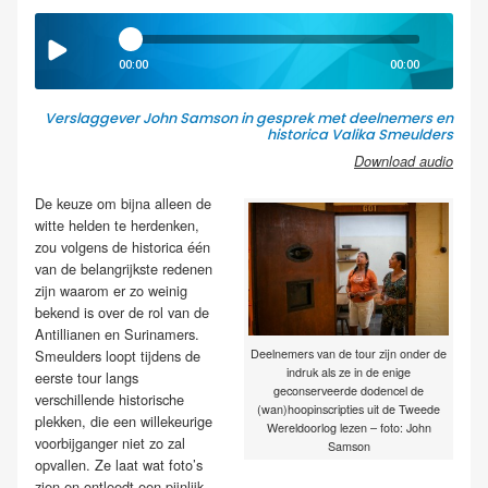
00:00
00:00
Verslaggever John Samson in gesprek met deelnemers en
historica Valika Smeulders
Download audio
De keuze om bijna alleen de
witte helden te herdenken,
zou volgens de historica één
van de belangrijkste redenen
zijn waarom er zo weinig
bekend is over de rol van de
Antillianen en Surinamers.
Smeulders loopt tijdens de
Deelnemers van de tour zijn onder de
indruk als ze in de enige
eerste tour langs
geconserveerde dodencel de
verschillende historische
(wan)hoopinscripties uit de Tweede
plekken, die een willekeurige
Wereldoorlog lezen – foto: John
voorbijganger niet zo zal
Samson
opvallen. Ze laat wat foto’s
zien en ontleedt een pijnlijk