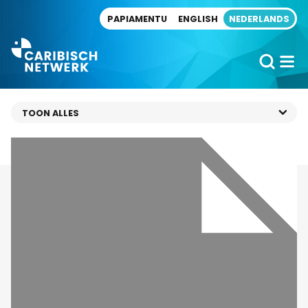
Direct naar artikel
PAPIAMENTU
ENGLISH
NEDERLANDS