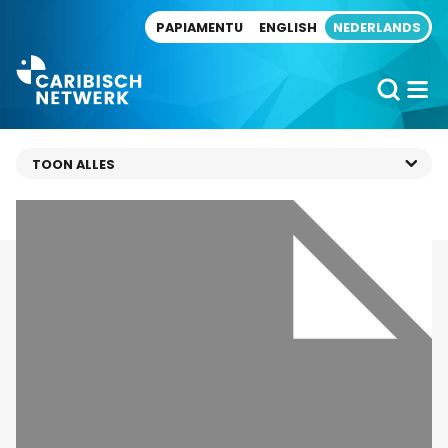
Direct naar artikel
PAPIAMENTU
ENGLISH
NEDERLANDS