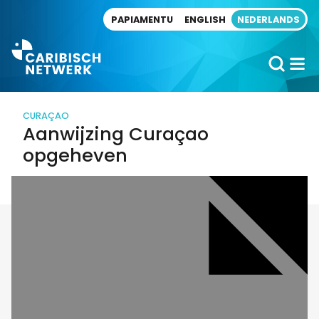
Direct naar artikel
PAPIAMENTU
ENGLISH
NEDERLANDS
CURAÇAO
Aanwijzing Curaçao
opgeheven