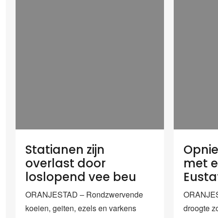
Statianen zijn
Opni
overlast door
met e
loslopend vee beu
Eusta
ORANJESTAD – Rondzwervende
ORANJES
koeien, geiten, ezels en varkens
droogte zo