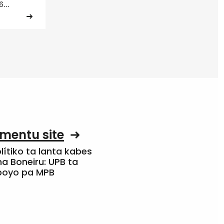
...
mentu site
olítiko ta lanta kabes
a Boneiru: UPB ta
apoyo pa MPB