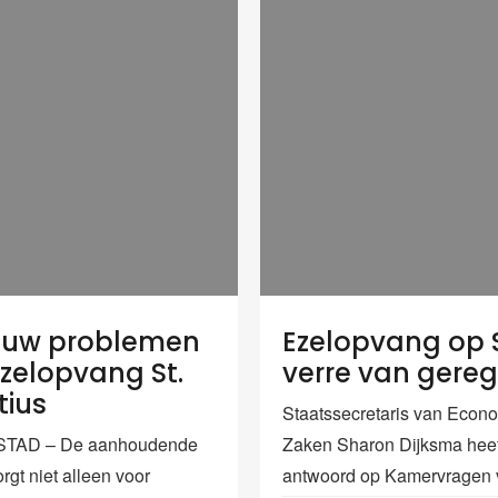
euw problemen
Ezelopvang op 
zelopvang St.
verre van gere
tius
Staatssecretaris van Econ
TAD – De aanhoudende
Zaken Sharon Dijksma heef
rgt niet alleen voor
antwoord op Kamervragen 