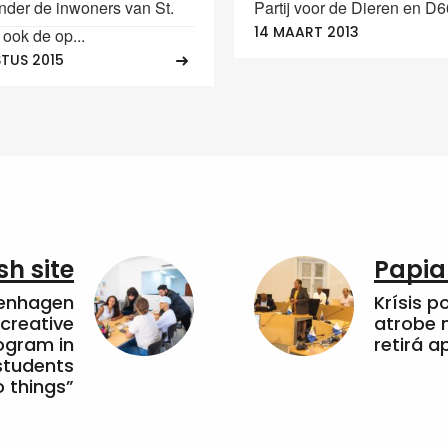
onder de inwoners van St.
Partij voor de Dieren en D66
14 MAART 2013
 ook de op...
TUS 2015
sh site
Papia
penhagen
Krísis p
 creative
atrobe n
ogram in
retirá 
students
 things”