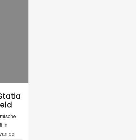
Statia
geld
omische
t in
van de