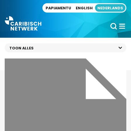
Direct naar artikel
PAPIAMENTU
ENGLISH
NEDERLANDS