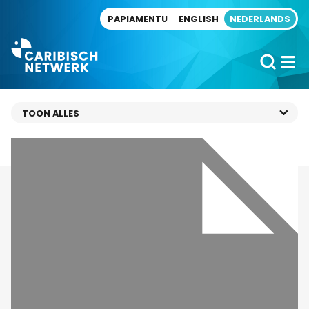
Direct naar artikel
PAPIAMENTU
ENGLISH
NEDERLANDS