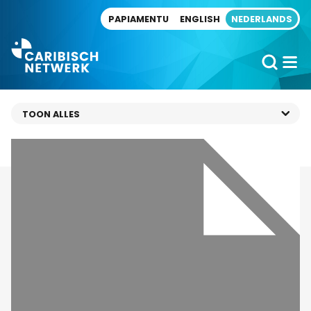
Direct naar artikel
PAPIAMENTU
ENGLISH
NEDERLANDS