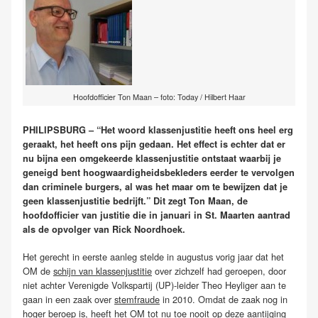
Hoofdofficier Ton Maan – foto: Today / Hilbert Haar
PHILIPSBURG – “Het woord klassenjustitie heeft ons heel erg
geraakt, het heeft ons pijn gedaan. Het effect is echter dat er
nu bijna een omgekeerde klassenjustitie ontstaat waarbij je
geneigd bent hoogwaardigheidsbekleders eerder te vervolgen
dan criminele burgers, al was het maar om te bewijzen dat je
geen klassenjustitie bedrijft.” Dit zegt Ton Maan, de
hoofdofficier van justitie die in januari in St. Maarten aantrad
als de opvolger van Rick Noordhoek.
Het gerecht in eerste aanleg stelde in augustus vorig jaar dat het
OM de
schijn van klassenjustitie
over zichzelf had geroepen, door
niet achter Verenigde Volkspartij (UP)-leider Theo Heyliger aan te
gaan in een zaak over
stemfraude
in 2010. Omdat de zaak nog in
hoger beroep is, heeft het OM tot nu toe nooit op deze aantijging