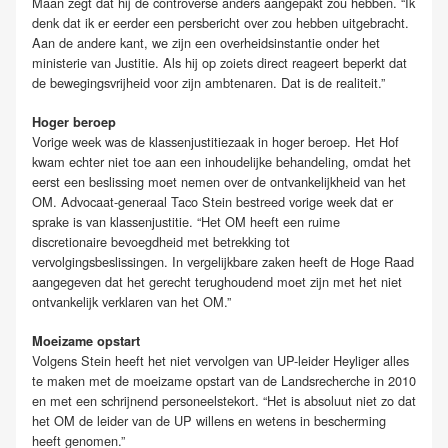
Maan zegt dat hij de controverse anders aangepakt zou hebben. “Ik
denk dat ik er eerder een persbericht over zou hebben uitgebracht.
Aan de andere kant, we zijn een overheidsinstantie onder het
ministerie van Justitie. Als hij op zoiets direct reageert beperkt dat
de bewegingsvrijheid voor zijn ambtenaren. Dat is de realiteit.”
Hoger beroep
Vorige week was de klassenjustitiezaak in hoger beroep. Het Hof
kwam echter niet toe aan een inhoudelijke behandeling, omdat het
eerst een beslissing moet nemen over de ontvankelijkheid van het
OM. Advocaat-generaal Taco Stein bestreed vorige week dat er
sprake is van klassenjustitie. “Het OM heeft een ruime
discretionaire bevoegdheid met betrekking tot
vervolgingsbeslissingen. In vergelijkbare zaken heeft de Hoge Raad
aangegeven dat het gerecht terughoudend moet zijn met het niet
ontvankelijk verklaren van het OM.”
Moeizame opstart
Volgens Stein heeft het niet vervolgen van UP-leider Heyliger alles
te maken met de moeizame opstart van de Landsrecherche in 2010
en met een schrijnend personeelstekort. “Het is absoluut niet zo dat
het OM de leider van de UP willens en wetens in bescherming
heeft genomen.”