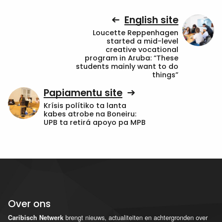
English site
Loucette Reppenhagen
started a mid-level
creative vocational
program in Aruba: “These
students mainly want to do
things”
Papiamentu site
Krísis polítiko ta lanta
kabes atrobe na Boneiru:
UPB ta retirá apoyo pa MPB
Over ons
brengt nieuws, actualiteiten en achtergronden over
Caribisch Netwerk