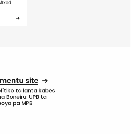
 Mixed
mentu site
olítiko ta lanta kabes
a Boneiru: UPB ta
apoyo pa MPB