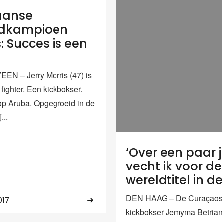
aanse
ldkampioen
: Succes is een
N – Jerry Morris (47) is
fighter. Een kickbokser.
p Aruba. Opgegroeid in de
...
‘Over een paar 
vecht ik voor de
wereldtitel in d
DEN HAAG – De Curaçao
017
kickbokser Jemyma Betrian