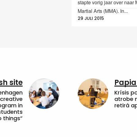
stapte vorig jaar over naar
Martial Arts (MMA). In...
29 JULI 2015
sh site
Papia
penhagen
Krísis p
 creative
atrobe n
ogram in
retirá 
students
 things”