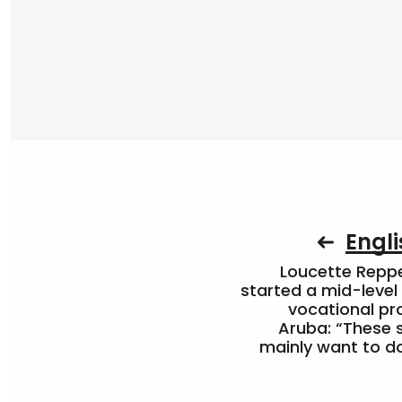
Engli
Loucette Rep
started a mid-level
vocational pr
Aruba: “These 
mainly want to do