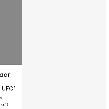
jaar
e UFC’
se
 (24)