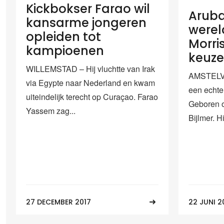
Kickbokser Farao wil
Arub
kansarme jongeren
were
opleiden tot
Morris
kampioenen
keuze
WILLEMSTAD – Hij vluchtte van Irak
AMSTELVEE
via Egypte naar Nederland en kwam
een echte 
uiteindelijk terecht op Curaçao. Farao
Geboren o
Yassem zag...
Bijlmer. Hij
27 DECEMBER 2017
22 JUNI 2