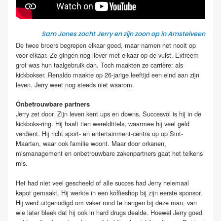
Sam Jones zocht Jerry en zijn zoon op in Amstelveen
De twee broers begrepen elkaar goed, maar namen het nooit op
voor elkaar. Ze gingen nog liever met elkaar op de vuist. Extreem
grof was hun taalgebruik dan. Toch maakten ze carrière: als
kickbokser. Renaldo maakte op 26-jarige leeftijd een eind aan zijn
leven. Jerry weet nog steeds niet waarom.
Onbetrouwbare partners
Jerry zet door. Zijn leven kent ups en downs. Succesvol is hij in de
kickboks-ring. Hij haalt tien wereldtitels, waarmee hij veel geld
verdient. Hij richt sport- en entertainment-centra op op Sint-
Maarten, waar ook familie woont. Maar door orkanen,
mismanagement en onbetrouwbare zakenpartners gaat het telkens
mis.
Het had niet veel gescheeld of alle succes had Jerry helemaal
kapot gemaakt. Hij werkte in een koffieshop bij zijn eerste sponsor.
Hij werd uitgenodigd om vaker rond te hangen bij deze man, van
wie later bleek dat hij ook in hard drugs dealde. Hoewel Jerry goed