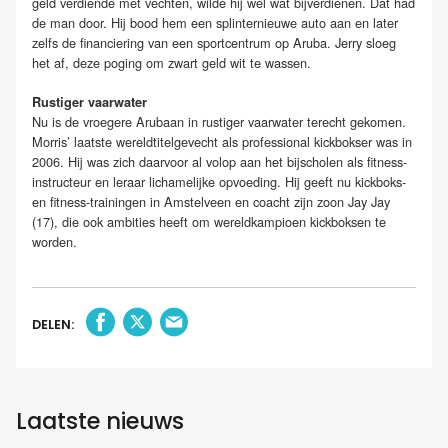
geld verdiende met vechten, wilde hij wel wat bijverdienen. Dat had
de man door. Hij bood hem een splinternieuwe auto aan en later
zelfs de financiering van een sportcentrum op Aruba. Jerry sloeg
het af, deze poging om zwart geld wit te wassen.
Rustiger vaarwater
Nu is de vroegere Arubaan in rustiger vaarwater terecht gekomen.
Morris’ laatste wereldtitelgevecht als professional kickbokser was in
2006. Hij was zich daarvoor al volop aan het bijscholen als fitness-
instructeur en leraar lichamelijke opvoeding. Hij geeft nu kickboks-
en fitness-trainingen in Amstelveen en coacht zijn zoon Jay Jay
(17), die ook ambities heeft om wereldkampioen kickboksen te
worden.
DELEN:
Laatste nieuws