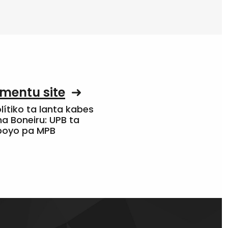
mentu site
olítiko ta lanta kabes
a Boneiru: UPB ta
apoyo pa MPB