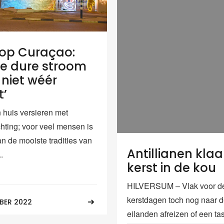
 op Curaçao:
die dure stroom
niet wéér
t’
n huis versieren met
chting; voor veel mensen is
n de mooiste tradities van
Antillianen klaa
.
kerst in de kou
HILVERSUM – Vlak voor d
kerstdagen toch nog naar 
BER 2022
eilanden afreizen of een tas