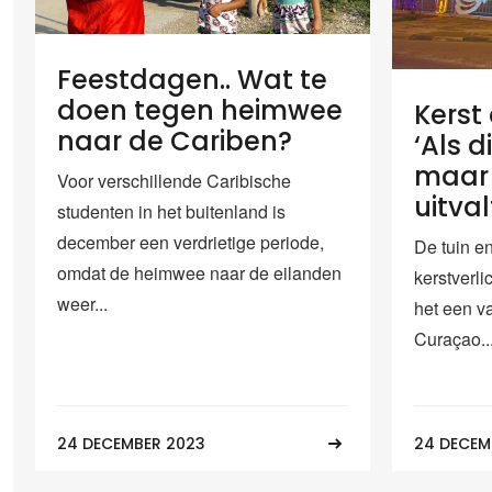
Feestdagen.. Wat te
doen tegen heimwee
Kerst
naar de Cariben?
‘Als 
maar 
Voor verschillende Caribische
uitval
studenten in het buitenland is
december een verdrietige periode,
De tuin e
omdat de heimwee naar de eilanden
kerstverli
weer...
het een va
Curaçao...
24 DECEMBER 2023
24 DECEM