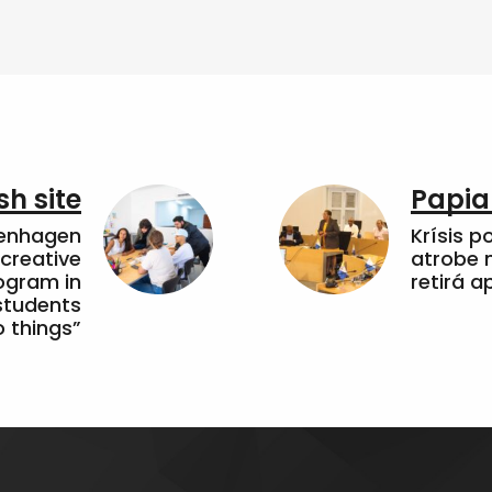
sh site
Papia
penhagen
Krísis p
 creative
atrobe n
ogram in
retirá 
students
 things”