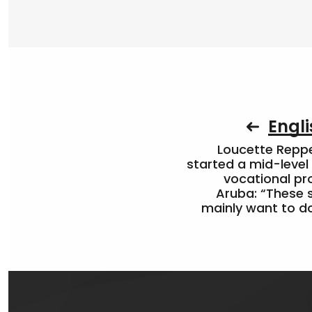
Engli
Loucette Rep
started a mid-level
vocational pr
Aruba: “These 
mainly want to do