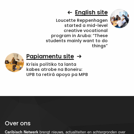
English site
Loucette Reppenhagen
started a mid-level
creative vocational
program in Aruba: “These
students mainly want to do
things”
Papiamentu site
Krísis polítiko ta lanta
kabes atrobe na Boneiru:
UPB ta retirá apoyo pa MPB
Over ons
brengt nieuws, actualiteiten en achtergronden over
Caribisch Netwerk