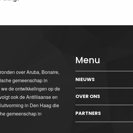
Menu
gronden over Aruba, Bonaire,
NIEUWS
ibische gemeenschap in
n we de ontwikkelingen op de
OVER ONS
volgt ook de Antilliaanse en
luitvorming in Den Haag die
PARTNERS
sche gemeenschap in