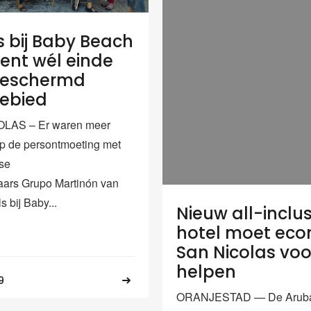
s bij Baby Beach
ent wél einde
beschermd
ebied
LAS – Er waren meer
p de persontmoeting met
se
aars Grupo Martinón van
s bij Baby...
Nieuw all-inclus
hotel moet ec
San Nicolas voo
helpen
9
ORANJESTAD — De Arub