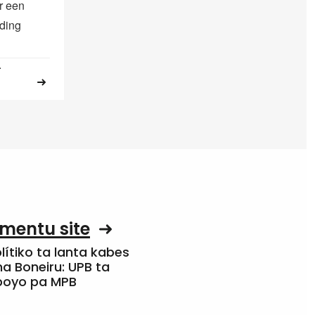
r een
ding
.
mentu site
olítiko ta lanta kabes
a Boneiru: UPB ta
apoyo pa MPB