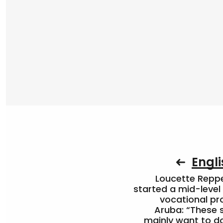
Engli
Loucette Rep
started a mid-level
vocational pr
Aruba: “These 
mainly want to do