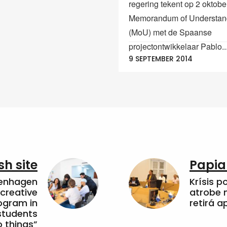
regering tekent op 2 oktobe
Memorandum of Understan
(MoU) met de Spaanse
projectontwikkelaar Pablo..
9 SEPTEMBER 2014
sh site
Papia
penhagen
Krísis p
 creative
atrobe n
ogram in
retirá 
students
 things”