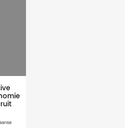
ive
onomie
ruit
aanse