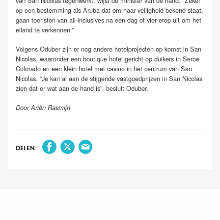
van San Nicolas tegenwerkt, wijst de minister van de hand. “Zeker
op een bestemming als Aruba dat om haar veiligheid bekend staat,
gaan toeristen van all-inclusives na een dag of vier erop uit om het
eiland te verkennen.”
Volgens Oduber zijn er nog andere hotelprojecten op komst in San
Nicolas, waaronder een boutique hotel gericht op duikers in Seroe
Colorado en een klein hotel met casino in het centrum van San
Nicolas. “Je kan al aan de stijgende vastgoedprijzen in San Nicolas
zien dat er wat aan de hand is”, besluit Oduber.
Door Ariën Rasmijn
DELEN: