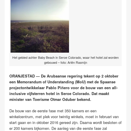
Het gebied achter Baby Beach in Seroe Colorado, waar het hotel zal worden
gebouwd – foto: Ariën Rasmijn
ORANJESTAD — De Arubaanse regering tekent op 2 oktober
een Memorandum of Understanding (MoU) met de Spaanse
projectontwikkelaar Pablo Piñero voor de bouw van een all-
inclusive vijfsterren hotel in Seroe Colorado. Dat maakt
minister van Toerisme Otmar Oduber bekend.
De bouw van de eerste fase met 350 kamers en een
winkelcentrum, met plek voor twintig winkels, moet in februari van
start gaan en in oktober 2016 gereed zijn. Daarna wordt besloten of
er 200 kamers bijkomen. De aanleg van die eerste fase zal