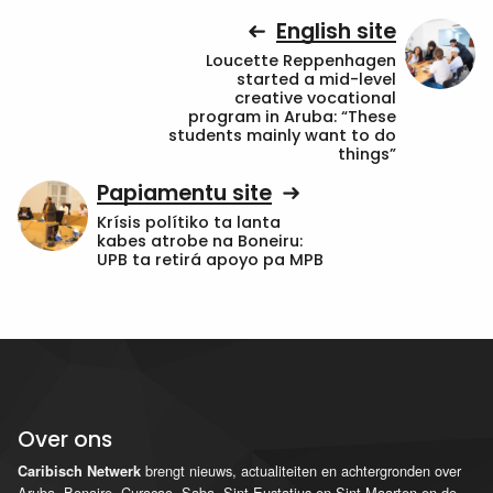
English site
Loucette Reppenhagen
started a mid-level
creative vocational
program in Aruba: “These
students mainly want to do
things”
Papiamentu site
Krísis polítiko ta lanta
kabes atrobe na Boneiru:
UPB ta retirá apoyo pa MPB
Over ons
brengt nieuws, actualiteiten en achtergronden over
Caribisch Netwerk
Aruba, Bonaire, Curaçao, Saba, Sint Eustatius en Sint Maarten en de