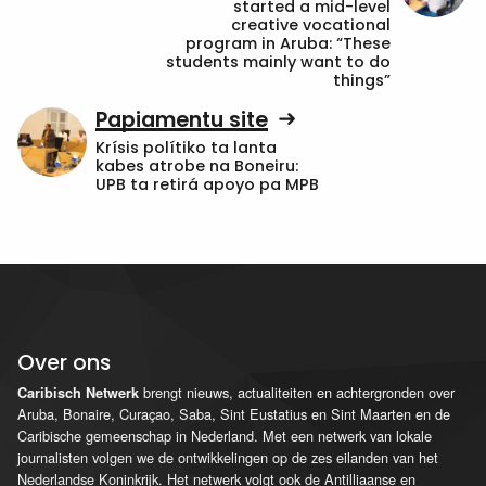
started a mid-level
creative vocational
program in Aruba: “These
students mainly want to do
things”
Papiamentu site
Krísis polítiko ta lanta
kabes atrobe na Boneiru:
UPB ta retirá apoyo pa MPB
Over ons
brengt nieuws, actualiteiten en achtergronden over
Caribisch Netwerk
Aruba, Bonaire, Curaçao, Saba, Sint Eustatius en Sint Maarten en de
Caribische gemeenschap in Nederland. Met een netwerk van lokale
journalisten volgen we de ontwikkelingen op de zes eilanden van het
Nederlandse Koninkrijk. Het netwerk volgt ook de Antilliaanse en