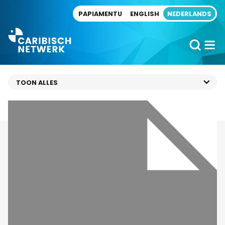
Direct naar artikel
PAPIAMENTU
ENGLISH
NEDERLANDS