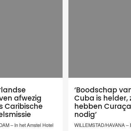
rlandse
‘Boodschap va
jven afwezig
Cuba is helder, 
ns Caribische
hebben Curaç
lsmissie
nodig’
M – In het Amstel Hotel
WILLEMSTAD/HAVANA – 