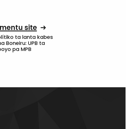
mentu site
olítiko ta lanta kabes
a Boneiru: UPB ta
apoyo pa MPB