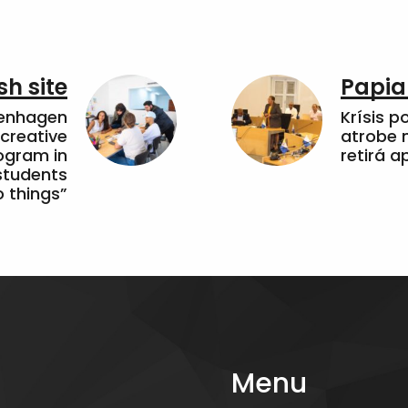
sh site
Papia
penhagen
Krísis p
 creative
atrobe n
ogram in
retirá 
students
 things”
Menu