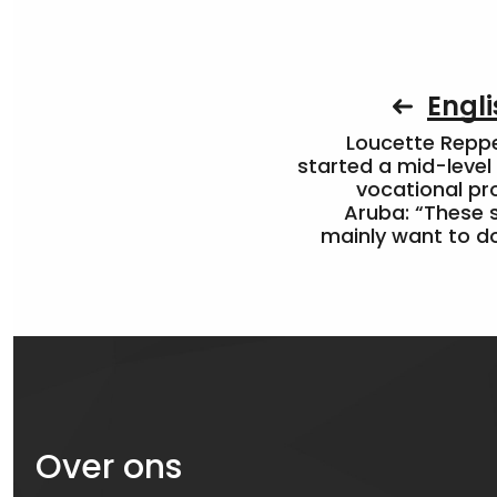
Engli
Loucette Rep
started a mid-level
vocational pr
Aruba: “These 
mainly want to do
Over ons