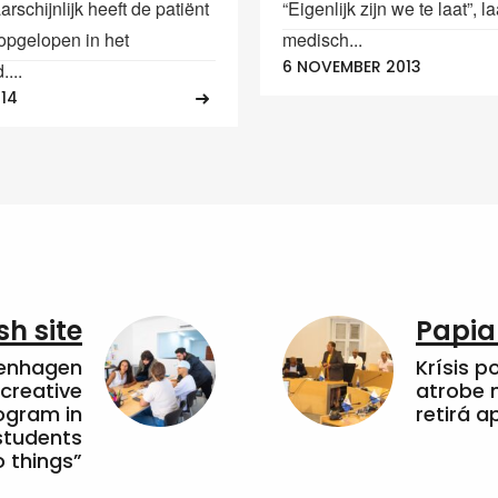
schijnlijk heeft de patiënt
“Eigenlijk zijn we te laat”, la
 opgelopen in het
medisch...
6 NOVEMBER 2013
....
014
sh site
Papia
penhagen
Krísis p
 creative
atrobe n
ogram in
retirá 
students
 things”