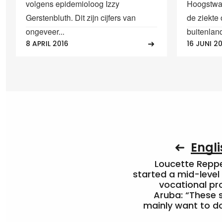
volgens epidemioloog Izzy
Hoogstwaar
Gerstenbluth. Dit zijn cijfers van
de ziekte
ongeveer...
buitenland
8 APRIL 2016
16 JUNI 2
Engli
Loucette Rep
started a mid-level
vocational pr
Aruba: “These 
mainly want to do