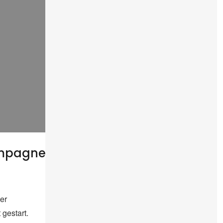
ampagnes
er
 gestart.