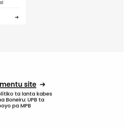
at
mentu site
olítiko ta lanta kabes
a Boneiru: UPB ta
apoyo pa MPB