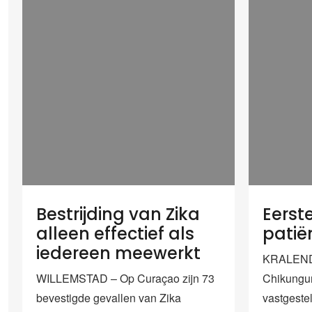
Bestrijding van Zika
Eerst
alleen effectief als
patië
iedereen meewerkt
KRALENDI
WILLEMSTAD – Op Curaçao zijn 73
Chikungun
bevestigde gevallen van Zika
vastgeste