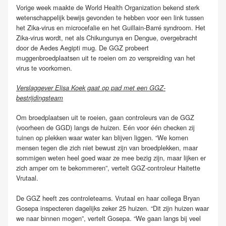
Vorige week maakte de World Health Organization bekend sterk
wetenschappelijk bewijs gevonden te hebben voor een link tussen
het Zika-virus en microcefalie en het Guillain-Barré syndroom. Het
Zika-virus wordt, net als Chikungunya en Dengue, overgebracht
door de Aedes Aegipti mug. De GGZ probeert
muggenbroedplaatsen uit te roeien om zo verspreiding van het
virus te voorkomen.
Verslaggever Elisa Koek gaat op pad met een GGZ-
bestrijdingsteam
Om broedplaatsen uit te roeien, gaan controleurs van de GGZ
(voorheen de GGD) langs de huizen. Eén voor één checken zij
tuinen op plekken waar water kan blijven liggen. “We komen
mensen tegen die zich niet bewust zijn van broedplekken, maar
sommigen weten heel goed waar ze mee bezig zijn, maar lijken er
zich amper om te bekommeren”, vertelt GGZ-controleur Haitette
Vrutaal.
De GGZ heeft zes controleteams. Vrutaal en haar collega Bryan
Gosepa inspecteren dagelijks zeker 25 huizen. “Dit zijn huizen waar
we naar binnen mogen”, vertelt Gosepa. “We gaan langs bij veel