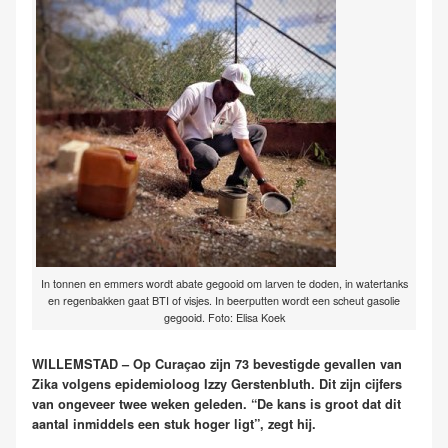
In tonnen en emmers wordt abate gegooid om larven te doden, in watertanks
en regenbakken gaat BTI of visjes. In beerputten wordt een scheut gasolie
gegooid. Foto: Elisa Koek
WILLEMSTAD – Op Curaçao zijn 73 bevestigde gevallen van
Zika volgens epidemioloog Izzy Gerstenbluth. Dit zijn cijfers
van ongeveer twee weken geleden. “De kans is groot dat dit
aantal inmiddels een stuk hoger ligt”, zegt hij.