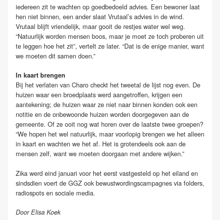
iedereen zit te wachten op goedbedoeld advies. Een bewoner laat
hen niet binnen, een ander slaat Vrutaal’s advies in de wind.
Vrutaal blijft vriendelijk, maar gooit de restjes water wel weg.
“Natuurlijk worden mensen boos, maar je moet ze toch proberen uit
te leggen hoe het zit”, vertelt ze later. “Dat is de enige manier, want
we moeten dit samen doen.”
In kaart brengen
Bij het verlaten van Charo checkt het tweetal de lijst nog even. De
huizen waar een broedplaats werd aangetroffen, krijgen een
aantekening; de huizen waar ze niet naar binnen konden ook een
notitie en de onbewoonde huizen worden doorgegeven aan de
gemeente. Of ze ooit nog wat horen over de laatste twee groepen?
“We hopen het wel natuurlijk, maar voorlopig brengen we het alleen
in kaart en wachten we het af. Het is grotendeels ook aan de
mensen zelf, want we moeten doorgaan met andere wijken.”
Zika werd eind januari voor het eerst vastgesteld op het eiland en
sindsdien voert de GGZ ook bewustwordingscampagnes via folders,
radiospots en sociale media.
Door Elisa Koek