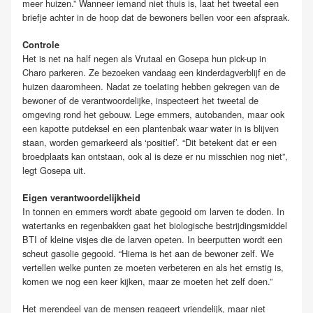
meer huizen.” Wanneer iemand niet thuis is, laat het tweetal een
briefje achter in de hoop dat de bewoners bellen voor een afspraak.
Controle
Het is net na half negen als Vrutaal en Gosepa hun pick-up in
Charo parkeren. Ze bezoeken vandaag een kinderdagverblijf en de
huizen daaromheen. Nadat ze toelating hebben gekregen van de
bewoner of de verantwoordelijke, inspecteert het tweetal de
omgeving rond het gebouw. Lege emmers, autobanden, maar ook
een kapotte putdeksel en een plantenbak waar water in is blijven
staan, worden gemarkeerd als ‘positief’. “Dit betekent dat er een
broedplaats kan ontstaan, ook al is deze er nu misschien nog niet”,
legt Gosepa uit.
Eigen verantwoordelijkheid
In tonnen en emmers wordt abate gegooid om larven te doden. In
watertanks en regenbakken gaat het biologische bestrijdingsmiddel
BTI of kleine visjes die de larven opeten. In beerputten wordt een
scheut gasolie gegooid. “Hierna is het aan de bewoner zelf. We
vertellen welke punten ze moeten verbeteren en als het ernstig is,
komen we nog een keer kijken, maar ze moeten het zelf doen.”
Het merendeel van de mensen reageert vriendelijk, maar niet