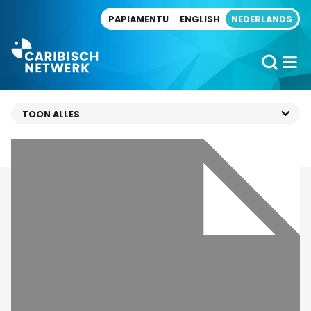
Direct naar artikel
PAPIAMENTU
ENGLISH
NEDERLANDS