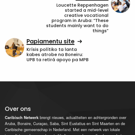
Loucette Reppenhagen
started a mid-level
creative vocational
program in Aruba: “These
students mainly want to do
things”
Papiamentu site
Krísis polítiko ta lanta
kabes atrobe na Boneiru:
UPB ta retirá apoyo pa MPB
Over ons
brengt nieuws, actualiteiten en achtergronden over
Caribisch Netwerk
Aruba, Bonaire, Curaçao, Saba, Sint Eustatius en Sint Maarten en de
Caribische gemeenschap in Nederland. Met een netwerk van lokale