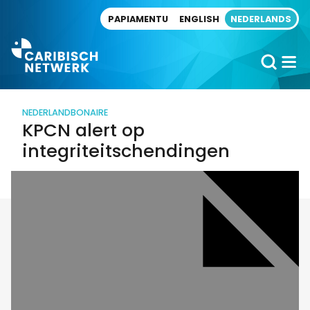
Direct naar artikel
PAPIAMENTU
ENGLISH
NEDERLANDS
NEDERLAND
BONAIRE
KPCN alert op
integriteitschendingen