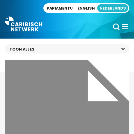
Direct naar artikel
PAPIAMENTU
ENGLISH
NEDERLANDS