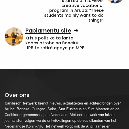
started a mid-level
creative vocational
program in Aruba: “These
students mainly want to do
things”
Papiamentu site
Krísis polítiko ta lanta
kabes atrobe na Boneiru:
UPB ta retirá apoyo pa MPB
Over ons
brengt nieuws, actualiteiten en achtergronden over
Caribisch Netwerk
Aruba, Bonaire, Curaçao, Saba, Sint Eustatius en Sint Maarten en de
Caribische gemeenschap in Nederland. Met een netwerk van lokale
journalisten volgen we de ontwikkelingen op de zes eilanden van het
Nederlandse Koninkrijk. Het netwerk volgt ook de Antilliaanse en