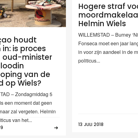
Hogere straf vo
moordmakelaa
Helmin Wiels
WILLEMSTAD – Burney ‘Ni
çao houdt
Fonseca moet een jaar lang
in: is proces
in voor zijn aandeel in de 
 oud-minister
politicus...
loodin
oping van de
 op Wiels?
TAD – Zondagmiddag 5
is een moment dat geen
aar zal vergeten. Helmin
iticus van het...
13 JULI 2018
19