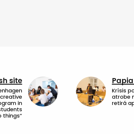
sh site
Papia
penhagen
Krísis p
 creative
atrobe n
ogram in
retirá 
students
 things”