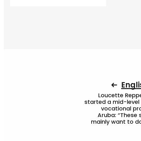
Engli
Loucette Rep
started a mid-level
vocational pr
Aruba: “These 
mainly want to do