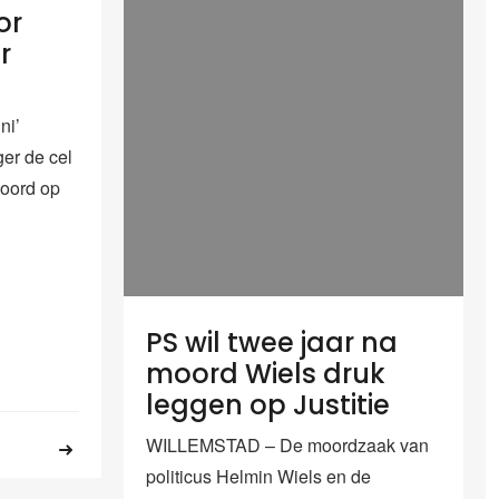
or
r
ni’
er de cel
moord op
PS wil twee jaar na
moord Wiels druk
leggen op Justitie
WILLEMSTAD – De moordzaak van
politicus Helmin Wiels en de