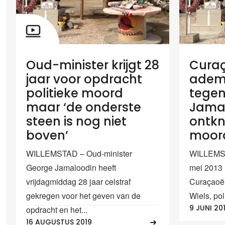
Oud-minister krijgt 28
Cura
jaar voor opdracht
adem 
politieke moord
tegen
maar ‘de onderste
Jama
steen is nog niet
ontkn
boven’
moord
WILLEMSTAD – Oud-minister
WILLEMS
George Jamaloodin heeft
mei 2013 
vrijdagmiddag 28 jaar celstraf
Curaçaoën
gekregen voor het geven van de
Wiels, pol
9 JUNI 20
opdracht en het...
16 AUGUSTUS 2019