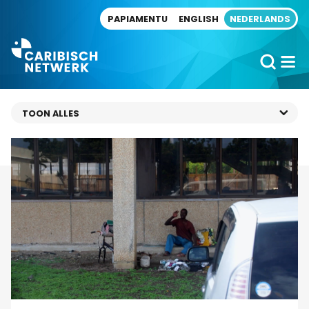
Direct naar artikel
PAPIAMENTU
ENGLISH
NEDERLANDS