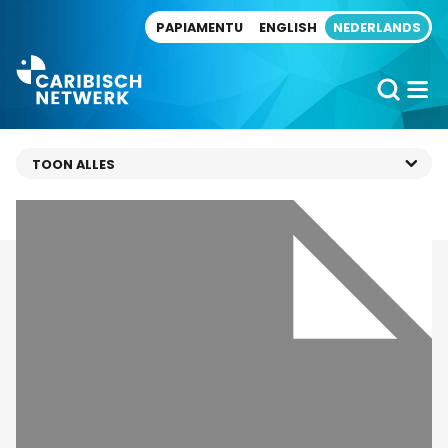
Direct naar artikel
PAPIAMENTU
ENGLISH
NEDERLANDS