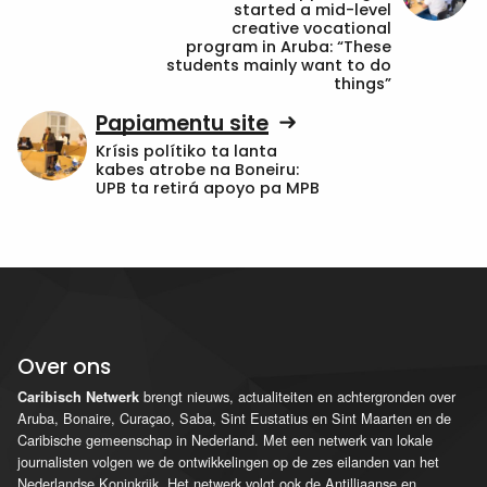
started a mid-level
creative vocational
program in Aruba: “These
students mainly want to do
things”
Papiamentu site
Krísis polítiko ta lanta
kabes atrobe na Boneiru:
UPB ta retirá apoyo pa MPB
Over ons
brengt nieuws, actualiteiten en achtergronden over
Caribisch Netwerk
Aruba, Bonaire, Curaçao, Saba, Sint Eustatius en Sint Maarten en de
Caribische gemeenschap in Nederland. Met een netwerk van lokale
journalisten volgen we de ontwikkelingen op de zes eilanden van het
Nederlandse Koninkrijk. Het netwerk volgt ook de Antilliaanse en