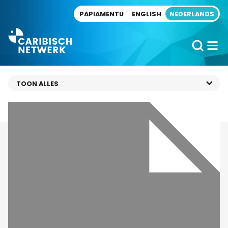
Direct naar artikel
PAPIAMENTU
ENGLISH
NEDERLANDS