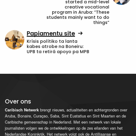
started a mid-level
creative vocational
program in Aruba: “These
students mainly want to do
things”
Papiamentu site
Krísis polítiko ta lanta
kabes atrobe na Boneiru:
UPB ta retirá apoyo pa MPB
Over ons
brengt nieuws, actualiteiten en achtergronden over
Caribisch Netwerk
Aruba, Bonaire, Curaçao, Saba, Sint Eustatius en Sint Maarten en de
Caribische gemeenschap in Nederland. Met een netwerk van lokale
journalisten volgen we de ontwikkelingen op de zes eilanden van het
Nederlandse Koninkrijk. Het netwerk volgt ook de Antilliaanse en