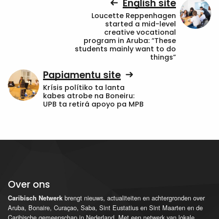
English site
Loucette Reppenhagen
started a mid-level
creative vocational
program in Aruba: “These
students mainly want to do
things”
Papiamentu site
Krísis polítiko ta lanta
kabes atrobe na Boneiru:
UPB ta retirá apoyo pa MPB
Over ons
brengt nieuws, actualiteiten en achtergronden over
Caribisch Netwerk
Aruba, Bonaire, Curaçao, Saba, Sint Eustatius en Sint Maarten en de
Caribische gemeenschap in Nederland. Met een netwerk van lokale