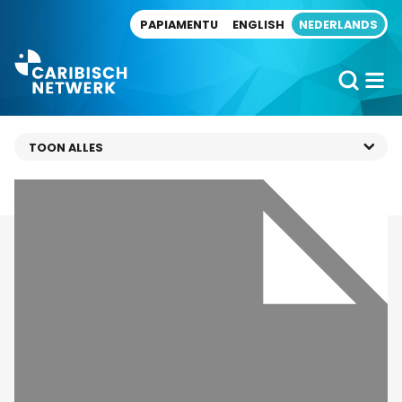
Direct naar artikel
PAPIAMENTU
ENGLISH
NEDERLANDS