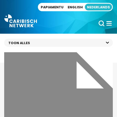
Direct naar artikel
PAPIAMENTU
ENGLISH
NEDERLANDS