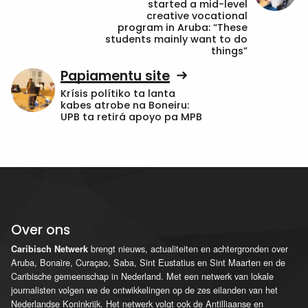
started a mid-level
creative vocational
program in Aruba: “These
students mainly want to do
things”
Papiamentu site
Krísis polítiko ta lanta
kabes atrobe na Boneiru:
UPB ta retirá apoyo pa MPB
Over ons
brengt nieuws, actualiteiten en achtergronden over
Caribisch Netwerk
Aruba, Bonaire, Curaçao, Saba, Sint Eustatius en Sint Maarten en de
Caribische gemeenschap in Nederland. Met een netwerk van lokale
journalisten volgen we de ontwikkelingen op de zes eilanden van het
Nederlandse Koninkrijk. Het netwerk volgt ook de Antilliaanse en