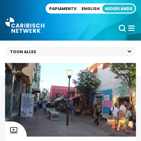
Direct naar artikel
PAPIAMENTU
ENGLISH
NEDERLANDS