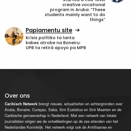
creative vocational
program in Aruba: “These
students mainly want to do
things”
Papiamentu site
Krísis polítiko ta lanta
kabes atrobe na Boneiru:
UPB ta retirá apoyo pa MPB
Over ons
brengt nieuws, actualiteiten en achtergronden over
Caribisch Netwerk
Aruba, Bonaire, Curaçao, Saba, Sint Eustatius en Sint Maarten en de
Caribische gemeenschap in Nederland. Met een netwerk van lokale
journalisten volgen we de ontwikkelingen op de zes eilanden van het
Nederlandse Koninkrijk. Het netwerk volgt ook de Antilliaanse en