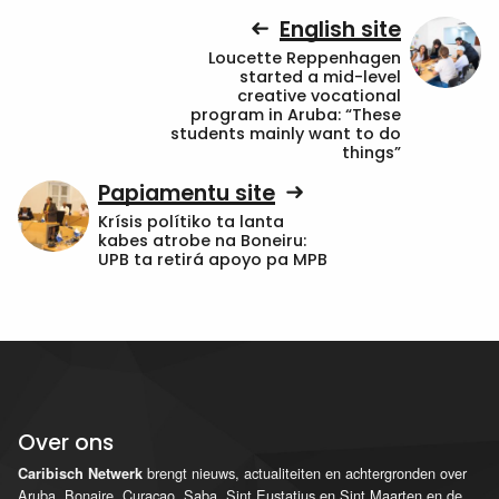
English site
Loucette Reppenhagen
started a mid-level
creative vocational
program in Aruba: “These
students mainly want to do
things”
Papiamentu site
Krísis polítiko ta lanta
kabes atrobe na Boneiru:
UPB ta retirá apoyo pa MPB
Over ons
brengt nieuws, actualiteiten en achtergronden over
Caribisch Netwerk
Aruba, Bonaire, Curaçao, Saba, Sint Eustatius en Sint Maarten en de