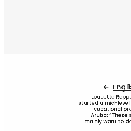
Engli
Loucette Rep
started a mid-level
vocational pr
Aruba: “These 
mainly want to do