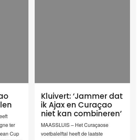
çao
Kluivert: ‘Jammer dat
len
ik Ajax en Curaçao
niet kan combineren’
eft
gne ter
MAASSLUIS – Het Curaçaose
bean Cup
voetbalelftal heeft de laatste