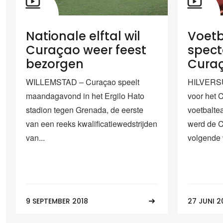
Nationale elftal wil
Voetb
Curaçao weer feest
spect
bezorgen
Cura
WILLEMSTAD – Curaçao speelt
HILVERSU
maandagavond in het Ergilo Hato
voor het 
stadion tegen Grenada, de eerste
voetbalte
van een reeks kwalificatiewedstrijden
werd de 
van...
volgende 
9 SEPTEMBER 2018
27 JUNI 2