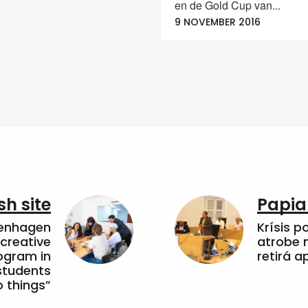
en de Gold Cup van...
9 NOVEMBER 2016
sh site
Papia
penhagen
Krísis p
 creative
atrobe n
ogram in
retirá 
students
 things”