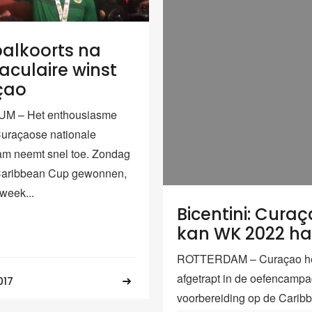
alkoorts na
aculaire winst
çao
M – Het enthousiasme
Curaçaose nationale
am neemt snel toe. Zondag
Caribbean Cup gewonnen,
week...
Bicentini: Cura
kan WK 2022 ha
ROTTERDAM – Curaçao he
afgetrapt in de oefencampa
017
voorbereiding op de Carib