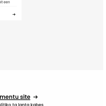
uit een
mentu site
olítiko ta lanta kabes