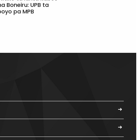
a Boneiru: UPB ta
apoyo pa MPB