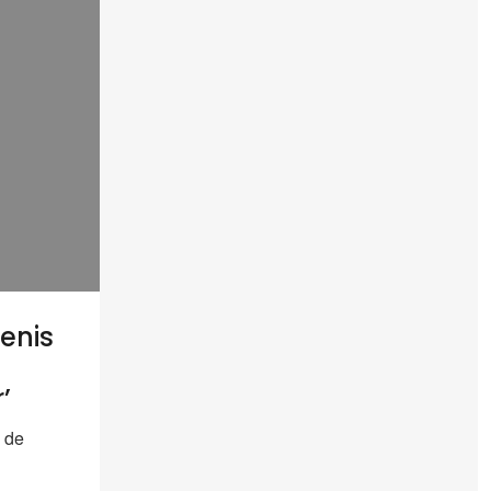
enis
’
 de