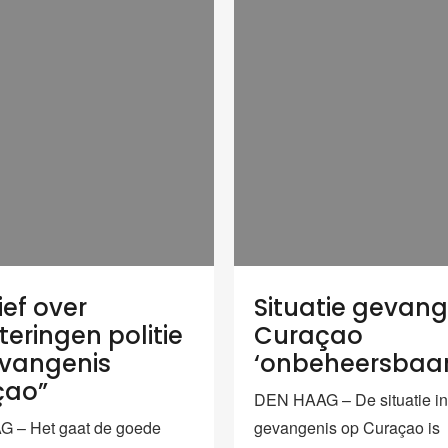
ief over
Situatie gevang
teringen politie
Curaçao
vangenis
‘onbeheersbaar
çao”
DEN HAAG – De situatie in
 – Het gaat de goede
gevangenis op Curaçao is