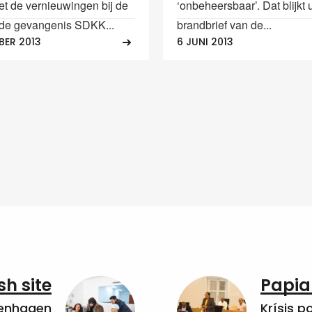
et de vernieuwingen bij de
‘onbeheersbaar’. Dat blijkt 
n de gevangenis SDKK...
brandbrief van de...
BER 2013
6 JUNI 2013
sh site
Papia
penhagen
Krísis p