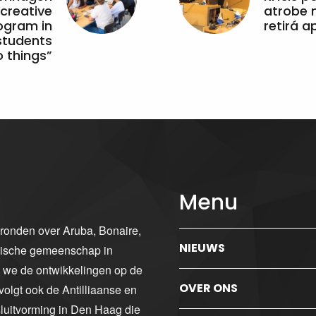
 creative
atrobe n
ogram in
retirá 
students
 things”
Menu
gronden over Aruba, Bonaire,
NIEUWS
ibische gemeenschap in
n we de ontwikkelingen op de
OVER ONS
volgt ook de Antilliaanse en
luitvorming in Den Haag die