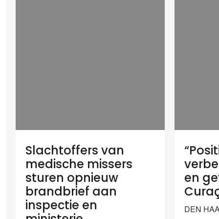
Slachtoffers van
“Posit
medische missers
verbe
sturen opnieuw
en ge
brandbrief aan
Cura
inspectie en
DEN HAAG
ministerie